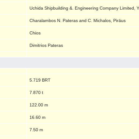
Uchida Shipbuilding &. Engineering Company Limited,
Charalambos N. Pateras and C. Michalos, Piräus
Chios
Dimitrios Pateras
5.719 BRT
7.870 t
122.00 m
16.60 m
7.50 m