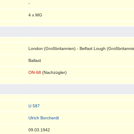
-
4 x MG
London (Großbritannien) - Belfast Lough (Großbritannie
Ballast
ON-68
(Nachzügler)
U 587
Ulrich Borcherdt
09.03.1942