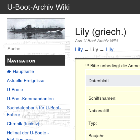
U-Boot-Archiv Wiki
Lily (griech.)
Aus U-Boot-Archiv Wiki
Lily
← Lily →
Lily
Navigation
!!! Bitte unbedingt die An
Hauptseite
Aktuelle Ereignisse
Datenblatt:
U-Boote
U-Boot-Kommandanten
Schiffsnamen:
Suchdatenbank für U-Boot-
Nationalität:
Fahrer
Chronik (Inaktiv)
Typ:
Heimat der U-Boote -
Baujahr:
Flottillen usw.