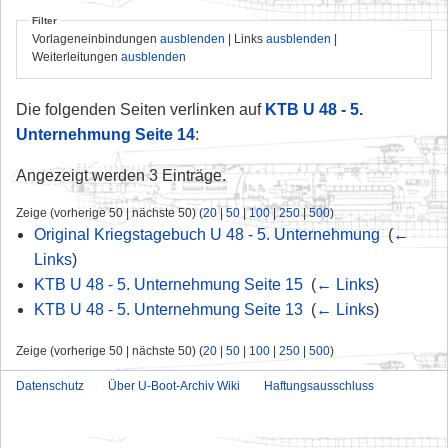
Filter
Vorlageneinbindungen
ausblenden
| Links
ausblenden
|
Weiterleitungen
ausblenden
Die folgenden Seiten verlinken auf
KTB U 48 - 5.
Unternehmung Seite 14
:
Angezeigt werden 3 Einträge.
Zeige (vorherige 50 | nächste 50) (
20
|
50
|
100
|
250
|
500
)
Original Kriegstagebuch U 48 - 5. Unternehmung
‎
(
←
Links
)
KTB U 48 - 5. Unternehmung Seite 15
‎
(
← Links
)
KTB U 48 - 5. Unternehmung Seite 13
‎
(
← Links
)
Zeige (vorherige 50 | nächste 50) (
20
|
50
|
100
|
250
|
500
)
Datenschutz
Über U-Boot-Archiv Wiki
Haftungsausschluss