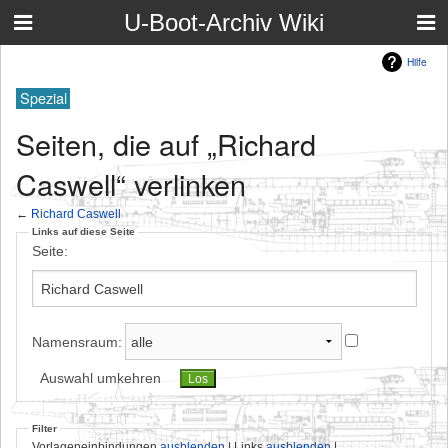
U-Boot-Archiv Wiki
Hilfe
Spezial
Seiten, die auf „Richard
Caswell“ verlinken
←
Richard Caswell
Links auf diese Seite
Seite:
Namensraum:
Auswahl umkehren
Filter
Vorlageneinbindungen
ausblenden
| Links
ausblenden
|