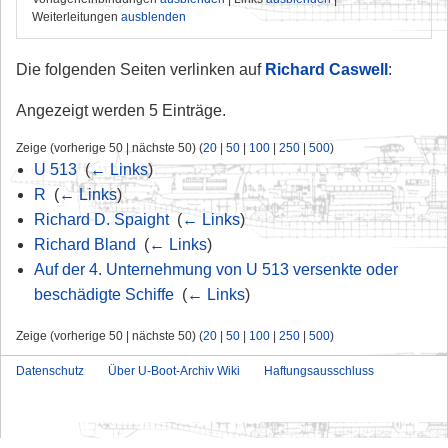
Weiterleitungen
ausblenden
Die folgenden Seiten verlinken auf
Richard Caswell
:
Angezeigt werden 5 Einträge.
Zeige (vorherige 50 | nächste 50) (
20
|
50
|
100
|
250
|
500
)
U 513
‎
(
← Links
)
R
‎
(
← Links
)
Richard D. Spaight
‎
(
← Links
)
Richard Bland
‎
(
← Links
)
Auf der 4. Unternehmung von U 513 versenkte oder
beschädigte Schiffe
‎
(
← Links
)
Zeige (vorherige 50 | nächste 50) (
20
|
50
|
100
|
250
|
500
)
Datenschutz
Über U-Boot-Archiv Wiki
Haftungsausschluss