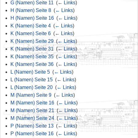
G (Namen) Seite 11
‎
(
← Links
)
H (Namen) Seite 8
‎
(
← Links
)
H (Namen) Seite 16
‎
(
← Links
)
K (Namen) Seite 4
‎
(
← Links
)
K (Namen) Seite 6
‎
(
← Links
)
K (Namen) Seite 29
‎
(
← Links
)
K (Namen) Seite 31
‎
(
← Links
)
K (Namen) Seite 35
‎
(
← Links
)
K (Namen) Seite 36
‎
(
← Links
)
L (Namen) Seite 5
‎
(
← Links
)
L (Namen) Seite 15
‎
(
← Links
)
L (Namen) Seite 20
‎
(
← Links
)
M (Namen) Seite 9
‎
(
← Links
)
M (Namen) Seite 16
‎
(
← Links
)
M (Namen) Seite 21
‎
(
← Links
)
M (Namen) Seite 24
‎
(
← Links
)
P (Namen) Seite 13
‎
(
← Links
)
P (Namen) Seite 16
‎
(
← Links
)