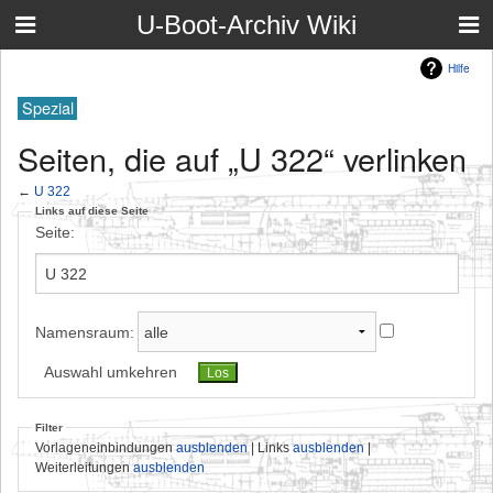
U-Boot-Archiv Wiki
Hilfe
Spezial
Seiten, die auf „U 322“ verlinken
←
U 322
Links auf diese Seite
Seite:
Namensraum:
Auswahl umkehren
Filter
Vorlageneinbindungen
ausblenden
| Links
ausblenden
|
Weiterleitungen
ausblenden