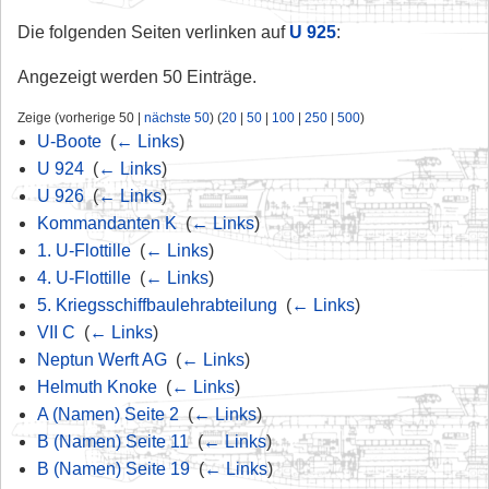
Die folgenden Seiten verlinken auf
U 925
:
Angezeigt werden 50 Einträge.
Zeige (vorherige 50 |
nächste 50
) (
20
|
50
|
100
|
250
|
500
)
U-Boote
‎
(
← Links
)
U 924
‎
(
← Links
)
U 926
‎
(
← Links
)
Kommandanten K
‎
(
← Links
)
1. U-Flottille
‎
(
← Links
)
4. U-Flottille
‎
(
← Links
)
5. Kriegsschiffbaulehrabteilung
‎
(
← Links
)
VII C
‎
(
← Links
)
Neptun Werft AG
‎
(
← Links
)
Helmuth Knoke
‎
(
← Links
)
A (Namen) Seite 2
‎
(
← Links
)
B (Namen) Seite 11
‎
(
← Links
)
B (Namen) Seite 19
‎
(
← Links
)