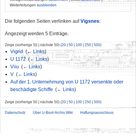
Weiterleitungen
ausblenden
Die folgenden Seiten verlinken auf
Vigsnes
:
Angezeigt werden 5 Einträge.
Zeige (vorherige 50 | nächste 50) (
20
|
50
|
100
|
250
|
500
)
Vigrid
‎
(
← Links
)
U 1172
‎
(
← Links
)
Viiu
‎
(
← Links
)
V
‎
(
← Links
)
Auf der 1. Unternehmung von U 1172 versenkte oder
beschädigte Schiffe
‎
(
← Links
)
Zeige (vorherige 50 | nächste 50) (
20
|
50
|
100
|
250
|
500
)
Datenschutz
Über U-Boot-Archiv Wiki
Haftungsausschluss