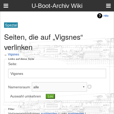
U-Boot-Archiv Wiki
Hilfe
Spezial
Seiten, die auf „Vigsnes“
verlinken
←
Vigsnes
Links auf diese Seite
Seite:
Namensraum:
Auswahl umkehren
Filter
Vorlageneinbindungen
ausblenden
| Links
ausblenden
|