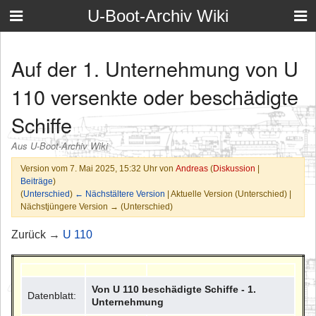
U-Boot-Archiv Wiki
Auf der 1. Unternehmung von U
110 versenkte oder beschädigte
Schiffe
Aus U-Boot-Archiv Wiki
Version vom 7. Mai 2025, 15:32 Uhr von
Andreas
(
Diskussion
|
Beiträge
)
(
Unterschied
)
← Nächstältere Version
| Aktuelle Version (Unterschied) |
Nächstjüngere Version → (Unterschied)
Zurück →
U 110
Von U 110 beschädigte Schiffe - 1.
Datenblatt:
Unternehmung