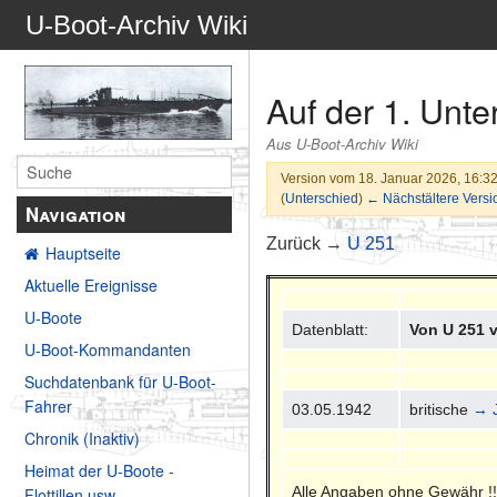
U-Boot-Archiv Wiki
Auf der 1. Unt
Aus U-Boot-Archiv Wiki
Version vom 18. Januar 2026, 16:3
(
Unterschied
)
← Nächstältere Versi
Navigation
Zurück →
U 251
Hauptseite
Aktuelle Ereignisse
U-Boote
Datenblatt:
Von U 251 
U-Boot-Kommandanten
Suchdatenbank für U-Boot-
Fahrer
03.05.1942
britische
→ J
Chronik (Inaktiv)
Heimat der U-Boote -
Alle Angaben ohne Gewähr !!
Flottillen usw.