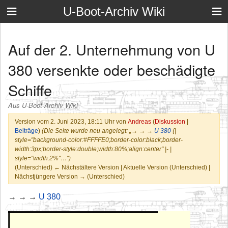
U-Boot-Archiv Wiki
Auf der 2. Unternehmung von U
380 versenkte oder beschädigte
Schiffe
Aus U-Boot-Archiv Wiki
Version vom 2. Juni 2023, 18:11 Uhr von
Andreas
(
Diskussion
|
Beiträge
)
(Die Seite wurde neu angelegt: „→ → →
U 380
{|
style="background-color:#FFFFE0;border-color:black;border-
width:3px;border-style:double;width:80%;align:center" |- |
style="width:2%"…“)
(Unterschied) ← Nächstältere Version | Aktuelle Version (Unterschied) |
Nächstjüngere Version → (Unterschied)
→ → →
U 380