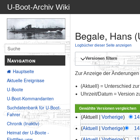
U-Boot-Archiv Wiki
Begale, Hans (
Logbücher dieser Seite anzeigen
Versionen filtern
Navigation
Hauptseite
Zur Anzeige der Änderungen e
Aktuelle Ereignisse
(Aktuell) = Unterschied zur
U-Boote
Uhrzeit/Datum = Version z
U-Boot-Kommandanten
Suchdatenbank für U-Boot-
Fahrer
Aktuell
Vorherige
14
Chronik (Inaktiv)
Aktuell
Vorherige
14
Heimat der U-Boote -
Flottillen usw.
Aktuell
Vorherige
11