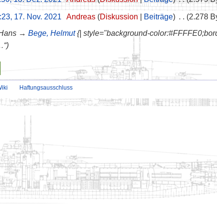
:23, 17. Nov. 2021
‎
Andreas
Diskussion
Beiträge
‎
2.278 B
 Hans →
Bege, Helmut
{| style="background-color:#FFFFE0;borde
…“
iki
Haftungsausschluss