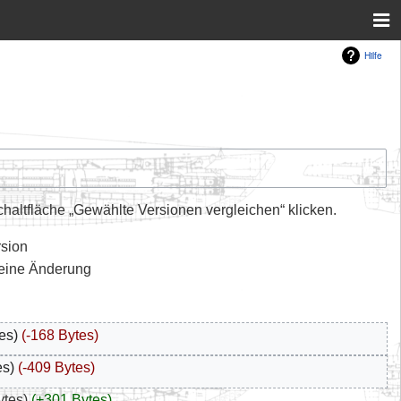
Hilfe
altfläche „Gewählte Versionen vergleichen“ klicken.
rsion
leine Änderung
es
-168 Bytes
es
-409 Bytes
ytes
+301 Bytes