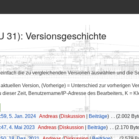
U 31): Versionsgeschichte
infach die zu vergleichenden Versionen auswählen und die Sch
 aktuellen Version, (Vorherige) = Unterschied zur vorherigen Ve
u dieser Zeit, Benutzername/IP-Adresse des Bearbeiters, K = K
:59, 5. Jan. 2024
‎
Andreas
Diskussion
Beiträge
‎
2.002 Byt
:47, 4. Mai 2023
‎
Andreas
Diskussion
Beiträge
‎
2.170 Byt
:50, 18. Dez. 2021
‎
Andreas
Diskussion
Beiträge
‎
2.579 B