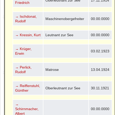
Oberleutnant zur See
17.11.1914
Friedrich
→ Ischdonat,
Maschinenobergefreiter
00.00.0000
Rudolf
→ Kressin, Kurt
Leutnant zur See
00.00.0000
→ Krüger,
03.02.1923
Erwin
→ Perlick,
Matrose
13.04.1924
Rudolf
→ Reiffenstuhl,
Oberleutnant zur See
30.11.1921
Günther
→
Schirnmacher,
00.00.0000
Albert