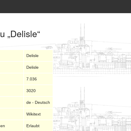
u „Delisle“
Delisle
Delisle
7.036
3020
de - Deutsch
Wikitext
nen
Erlaubt