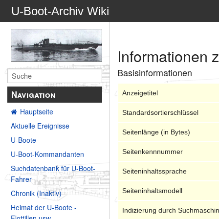
U-Boot-Archiv Wiki
Informationen z
Basisinformationen
Navigation
Anzeigetitel
Hauptseite
Standardsortierschlüssel
Aktuelle Ereignisse
Seitenlänge (in Bytes)
U-Boote
Seitenkennnummer
U-Boot-Kommandanten
Suchdatenbank für U-Boot-
Seiteninhaltssprache
Fahrer
Seiteninhaltsmodell
Chronik (Inaktiv)
Heimat der U-Boote -
Indizierung durch Suchmaschi
Flottillen usw.