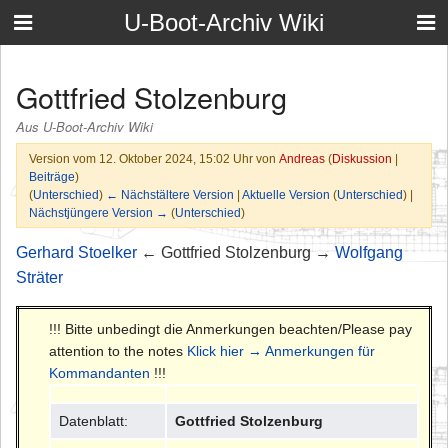
U-Boot-Archiv Wiki
Gottfried Stolzenburg
Aus U-Boot-Archiv Wiki
Version vom 12. Oktober 2024, 15:02 Uhr von
Andreas
(
Diskussion
|
Beiträge
)
(
Unterschied
)
← Nächstältere Version
|
Aktuelle Version
(
Unterschied
) |
Nächstjüngere Version →
(
Unterschied
)
Gerhard Stoelker
← Gottfried Stolzenburg →
Wolfgang
Sträter
!!! Bitte unbedingt die Anmerkungen beachten/Please pay
attention to the notes
Klick hier → Anmerkungen für
Kommandanten
!!!
Datenblatt:
Gottfried Stolzenburg