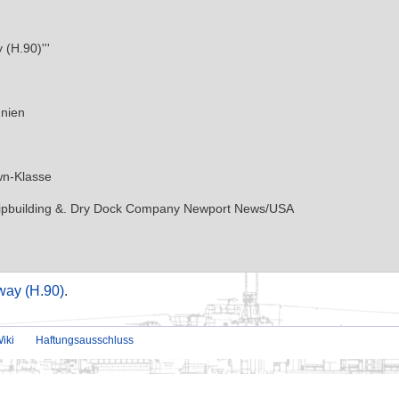
ay (H.90)
.
iki
Haftungsausschluss