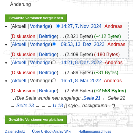
Änderung
Aktuell
Vorherige
14:27, 7. Nov. 2024
‎
Andreas
Diskussion
Beiträge
‎
2.821 Bytes
+412 Bytes
Aktuell
Vorherige
09:53, 13. Dez. 2023
‎
Andreas
Diskussion
Beiträge
‎
2.409 Bytes
-180 Bytes
Aktuell
Vorherige
14:21, 8. Dez. 2022
‎
Andreas
Diskussion
Beiträge
‎
2.589 Bytes
+31 Bytes
Aktuell
Vorherige
16:51, 8. Mär. 2022
‎
Andreas
Diskussion
Beiträge
‎
2.558 Bytes
+2.558 Bytes
Die Seite wurde neu angelegt: „
Seite 21
← Seite 22
→
Seite 23
→ → →
U 18
{| style="background…“
Datenschutz
Über U-Boot-Archiv Wiki
Haftungsausschluss