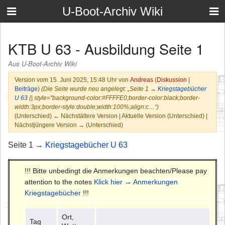
U-Boot-Archiv Wiki
KTB U 63 - Ausbildung Seite 1
Aus U-Boot-Archiv Wiki
Version vom 15. Juni 2025, 15:48 Uhr von
Andreas
(
Diskussion
|
Beiträge
)
(Die Seite wurde neu angelegt: „Seite 1 →
Kriegstagebücher
U 63
{| style="background-color:#FFFFE0;border-color:black;border-
width:3px;border-style:double;width:100%;align:c…“)
(Unterschied) ← Nächstältere Version | Aktuelle Version (Unterschied) |
Nächstjüngere Version → (Unterschied)
Seite 1 →
Kriegstagebücher U 63
!!! Bitte unbedingt die Anmerkungen beachten/Please pay
attention to the notes
Klick hier → Anmerkungen
Kriegstagebücher
!!!
Ort,
Tag