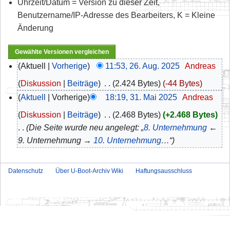
Uhrzeit/Datum = Version zu dieser Zeit,
Benutzername/IP-Adresse des Bearbeiters, K = Kleine
Änderung
Aktuell
Vorherige
11:53, 26. Aug. 2025
‎
Andreas
Diskussion
Beiträge
‎
2.424 Bytes
-44 Bytes
Aktuell
Vorherige
18:19, 31. Mai 2025
‎
Andreas
Diskussion
Beiträge
‎
2.468 Bytes
+2.468 Bytes
Die Seite wurde neu angelegt: „
8. Unternehmung
←
9. Unternehmung →
10. Unternehmung
…“
Datenschutz
Über U-Boot-Archiv Wiki
Haftungsausschluss