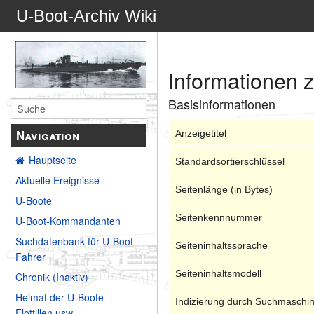
U-Boot-Archiv Wiki
Informationen 
Basisinformationen
Navigation
Anzeigetitel
Hauptseite
Standardsortierschlüssel
Aktuelle Ereignisse
Seitenlänge (in Bytes)
U-Boote
Seitenkennnummer
U-Boot-Kommandanten
Suchdatenbank für U-Boot-
Seiteninhaltssprache
Fahrer
Seiteninhaltsmodell
Chronik (Inaktiv)
Heimat der U-Boote -
Indizierung durch Suchmaschi
Flottillen usw.