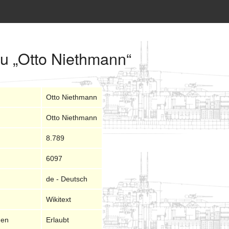
zu „Otto Niethmann“
Otto Niethmann
Otto Niethmann
8.789
6097
de - Deutsch
Wikitext
nen
Erlaubt