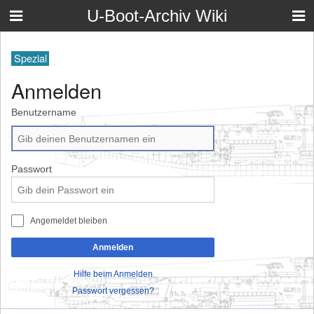
U-Boot-Archiv Wiki
Spezial
Anmelden
Benutzername
Passwort
Angemeldet bleiben
Anmelden
Hilfe beim Anmelden
Passwort vergessen?