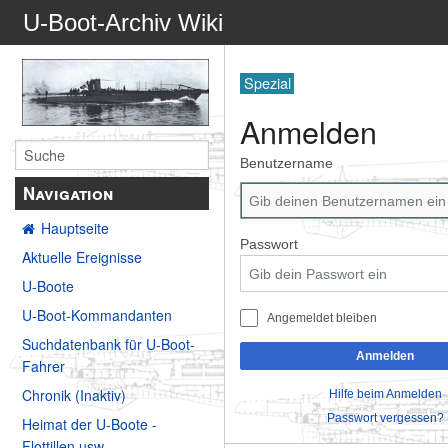
U-Boot-Archiv Wiki
Spezial
Anmelden
Benutzername
Navigation
Hauptseite
Passwort
Aktuelle Ereignisse
U-Boote
U-Boot-Kommandanten
Angemeldet bleiben
Suchdatenbank für U-Boot-
Anmelden
Fahrer
Chronik (Inaktiv)
Hilfe beim Anmelden
Passwort vergessen?
Heimat der U-Boote -
Flottillen usw.