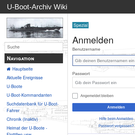
U-Boot-Archiv Wiki
Spezial
Anmelden
Benutzername
Navigation
Hauptseite
Passwort
Aktuelle Ereignisse
U-Boote
U-Boot-Kommandanten
Angemeldet bleiben
Suchdatenbank für U-Boot-
Anmelden
Fahrer
Chronik (Inaktiv)
Hilfe beim Anmelden
Passwort vergessen?
Heimat der U-Boote -
Flottillen usw.