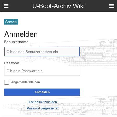
U-Boot-Archiv Wiki
Spezial
Anmelden
Benutzername
Passwort
Angemeldet bleiben
Anmelden
Hilfe beim Anmelden
Passwort vergessen?