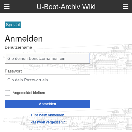
U-Boot-Archiv Wiki
Spezial
Anmelden
Benutzername
Passwort
Angemeldet bleiben
Anmelden
Hilfe beim Anmelden
Passwort vergessen?