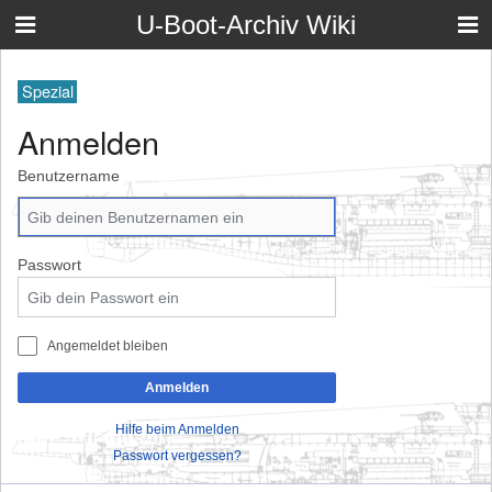
U-Boot-Archiv Wiki
Spezial
Anmelden
Benutzername
Passwort
Angemeldet bleiben
Anmelden
Hilfe beim Anmelden
Passwort vergessen?