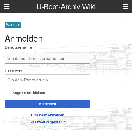
U-Boot-Archiv Wiki
Spezial
Anmelden
Benutzername
Passwort
Angemeldet bleiben
Anmelden
Hilfe beim Anmelden
Passwort vergessen?