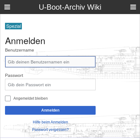
U-Boot-Archiv Wiki
Spezial
Anmelden
Benutzername
Passwort
Angemeldet bleiben
Anmelden
Hilfe beim Anmelden
Passwort vergessen?