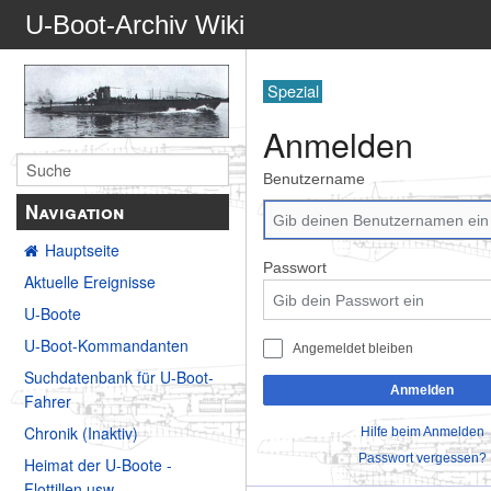
U-Boot-Archiv Wiki
Spezial
Anmelden
Benutzername
Navigation
Hauptseite
Passwort
Aktuelle Ereignisse
U-Boote
U-Boot-Kommandanten
Angemeldet bleiben
Suchdatenbank für U-Boot-
Anmelden
Fahrer
Chronik (Inaktiv)
Hilfe beim Anmelden
Passwort vergessen?
Heimat der U-Boote -
Flottillen usw.