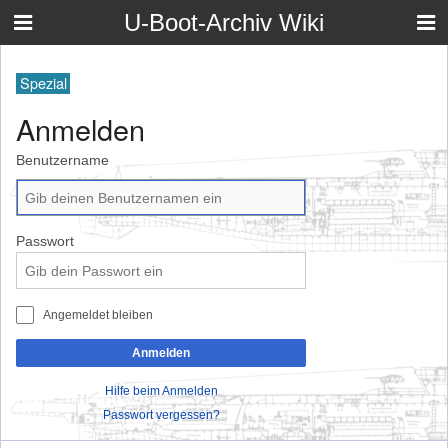
U-Boot-Archiv Wiki
Spezial
Anmelden
Benutzername
Passwort
Angemeldet bleiben
Anmelden
Hilfe beim Anmelden
Passwort vergessen?