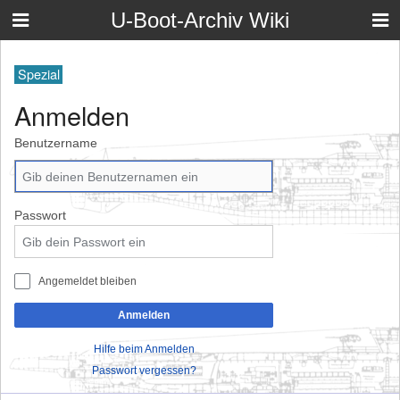
U-Boot-Archiv Wiki
Spezial
Anmelden
Benutzername
Passwort
Angemeldet bleiben
Anmelden
Hilfe beim Anmelden
Passwort vergessen?