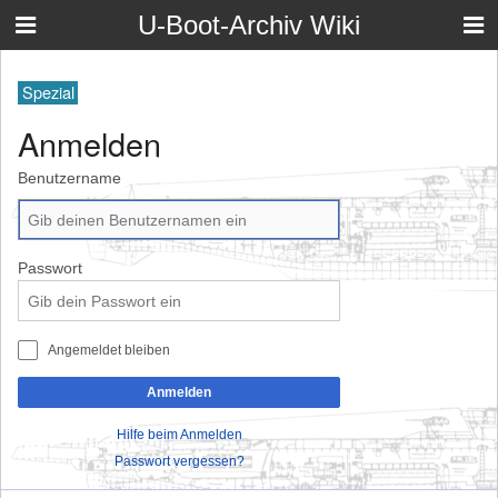
U-Boot-Archiv Wiki
Spezial
Anmelden
Benutzername
Passwort
Angemeldet bleiben
Anmelden
Hilfe beim Anmelden
Passwort vergessen?