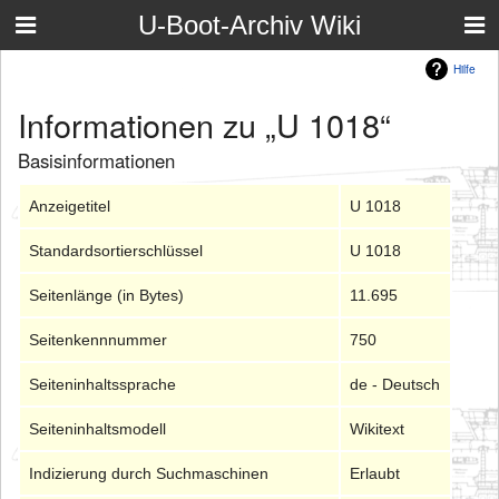
U-Boot-Archiv Wiki
Hilfe
Informationen zu „U 1018“
Basisinformationen
Anzeigetitel
U 1018
Standardsortierschlüssel
U 1018
Seitenlänge (in Bytes)
11.695
Seitenkennnummer
750
Seiteninhaltssprache
de - Deutsch
Seiteninhaltsmodell
Wikitext
Indizierung durch Suchmaschinen
Erlaubt