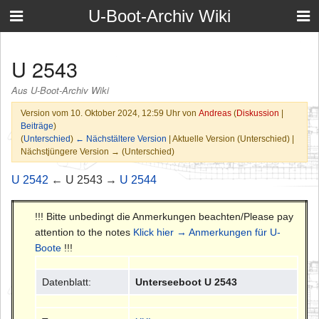
U-Boot-Archiv Wiki
U 2543
Aus U-Boot-Archiv Wiki
Version vom 10. Oktober 2024, 12:59 Uhr von
Andreas
(
Diskussion
|
Beiträge
)
(
Unterschied
)
← Nächstältere Version
| Aktuelle Version (Unterschied) |
Nächstjüngere Version → (Unterschied)
U 2542
← U 2543 →
U 2544
!!! Bitte unbedingt die Anmerkungen beachten/Please pay
attention to the notes
Klick hier → Anmerkungen für U-
Boote
!!!
Datenblatt:
Unterseeboot U 2543