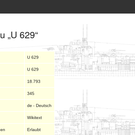
zu „U 629“
U 629
U 629
18.793
345
de - Deutsch
Wikitext
nen
Erlaubt