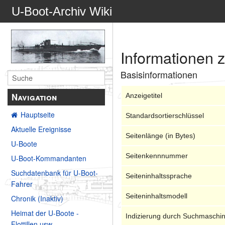
U-Boot-Archiv Wiki
Informationen 
Basisinformationen
Navigation
Anzeigetitel
Hauptseite
Standardsortierschlüssel
Aktuelle Ereignisse
Seitenlänge (in Bytes)
U-Boote
Seitenkennnummer
U-Boot-Kommandanten
Suchdatenbank für U-Boot-
Seiteninhaltssprache
Fahrer
Seiteninhaltsmodell
Chronik (Inaktiv)
Heimat der U-Boote -
Indizierung durch Suchmaschi
Flottillen usw.