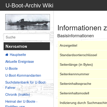
U-Boot-Archiv Wiki
Informationen 
Basisinformationen
Navigation
Anzeigetitel
Hauptseite
Standardsortierschlüssel
Aktuelle Ereignisse
Seitenlänge (in Bytes)
U-Boote
Seitenkennnummer
U-Boot-Kommandanten
Suchdatenbank für U-Boot-
Seiteninhaltssprache
Fahrer
Seiteninhaltsmodell
Chronik (Inaktiv)
Heimat der U-Boote -
Indizierung durch Suchmaschi
Flottillen usw.