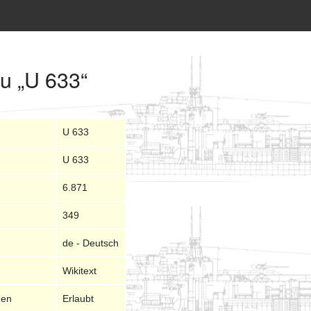
zu „U 633“
U 633
U 633
6.871
349
de - Deutsch
Wikitext
nen
Erlaubt