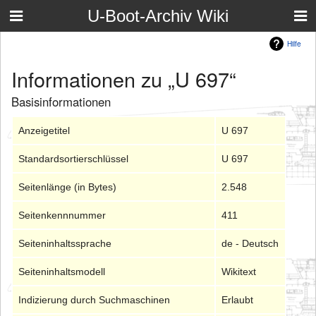
U-Boot-Archiv Wiki
Hilfe
Informationen zu „U 697“
Basisinformationen
Anzeigetitel
U 697
Standardsortierschlüssel
U 697
Seitenlänge (in Bytes)
2.548
Seitenkennnummer
411
Seiteninhaltssprache
de - Deutsch
Seiteninhaltsmodell
Wikitext
Indizierung durch Suchmaschinen
Erlaubt