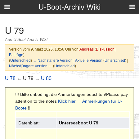
U-Boot-Archiv Wiki
U 79
Aus U-Boot-Archiv Wiki
Version vom 9. März 2025, 13:56 Uhr von
Andreas
(
Diskussion
|
Beiträge
)
(
Unterschied
)
← Nächstältere Version
|
Aktuelle Version
(
Unterschied
) |
Nächstjüngere Version →
(
Unterschied
)
U 78
← U 79 →
U 80
!!! Bitte unbedingt die Anmerkungen beachten/Please pay
attention to the notes
Klick hier → Anmerkungen für U-
Boote
!!!
Datenblatt:
Unterseeboot U 79