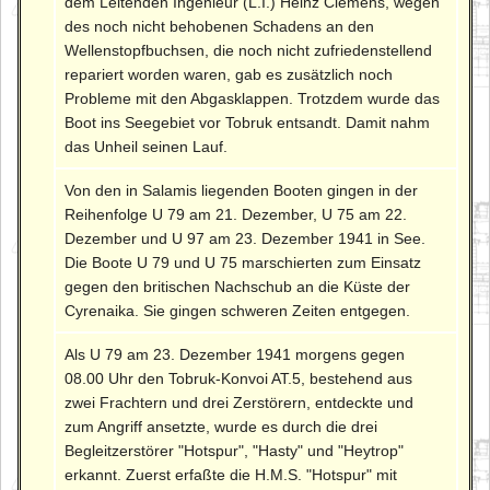
dem Leitenden Ingenieur (L.I.) Heinz Clemens, wegen
des noch nicht behobenen Schadens an den
Wellenstopfbuchsen, die noch nicht zufriedenstellend
repariert worden waren, gab es zusätzlich noch
Probleme mit den Abgasklappen. Trotzdem wurde das
Boot ins Seegebiet vor Tobruk entsandt. Damit nahm
das Unheil seinen Lauf.
Von den in Salamis liegenden Booten gingen in der
Reihenfolge U 79 am 21. Dezember, U 75 am 22.
Dezember und U 97 am 23. Dezember 1941 in See.
Die Boote U 79 und U 75 marschierten zum Einsatz
gegen den britischen Nachschub an die Küste der
Cyrenaika. Sie gingen schweren Zeiten entgegen.
Als U 79 am 23. Dezember 1941 morgens gegen
08.00 Uhr den Tobruk-Konvoi AT.5, bestehend aus
zwei Frachtern und drei Zerstörern, entdeckte und
zum Angriff ansetzte, wurde es durch die drei
Begleitzerstörer "Hotspur", "Hasty" und "Heytrop"
erkannt. Zuerst erfaßte die H.M.S. "Hotspur" mit