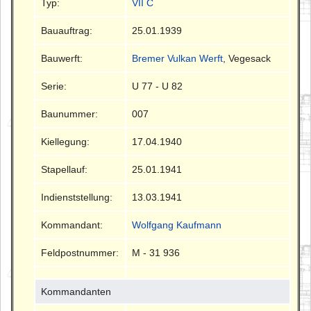
Typ:
VII C
Bauauftrag:
25.01.1939
Bauwerft:
Bremer Vulkan Werft
, Vegesack
Serie:
U 77 - U 82
Baunummer:
007
Kiellegung:
17.04.1940
Stapellauf:
25.01.1941
Indienststellung:
13.03.1941
Kommandant:
Wolfgang Kaufmann
Feldpostnummer:
M - 31 936
Kommandanten