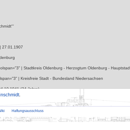
inschmidt
.
iki
Haftungsausschluss