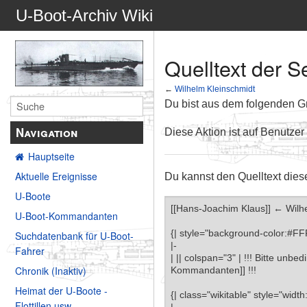
U-Boot-Archiv Wiki
Quelltext der S
←
Wilhelm Kleinschmidt
Du bist aus dem folgenden Gru
Navigation
Diese Aktion ist auf Benutzer
Hauptseite
Aktuelle Ereignisse
Du kannst den Quelltext dies
U-Boote
U-Boot-Kommandanten
Suchdatenbank für U-Boot-
Fahrer
Chronik (Inaktiv)
Heimat der U-Boote -
Flottillen usw.