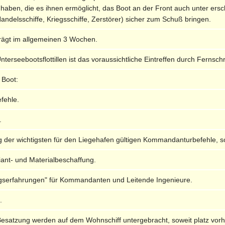
n haben, die es ihnen ermöglicht, das Boot an der Front auch unter e
Handelsschiffe, Kriegsschiffe, Zerstörer) sicher zum Schuß bringen.
rägt im allgemeinen 3 Wochen.
terseebootsflottillen ist das voraussichtliche Eintreffen durch Fernsc
 Boot:
fehle.
.
 der wichtigsten für den Liegehafen gültigen Kommandanturbefehle, so
iant- und Materialbeschaffung.
iegserfahrungen" für Kommandanten und Leitende Ingenieure.
.
r Besatzung werden auf dem Wohnschiff untergebracht, soweit platz vorh