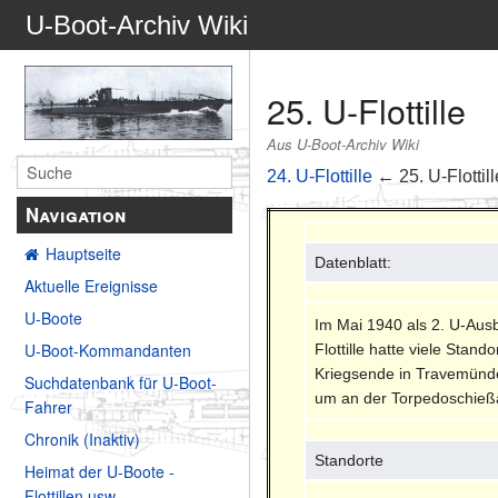
U-Boot-Archiv Wiki
25. U-Flottille
Aus U-Boot-Archiv Wiki
24. U-Flottille
← 25. U-Flottil
Navigation
Hauptseite
Datenblatt:
Aktuelle Ereignisse
U-Boote
Im Mai 1940 als 2. U-Ausbi
U-Boot-Kommandanten
Flottille hatte viele Sta
Kriegsende in Travemünde. 
Suchdatenbank für U-Boot-
um an der Torpedoschießau
Fahrer
Chronik (Inaktiv)
Standorte
Heimat der U-Boote -
Flottillen usw.