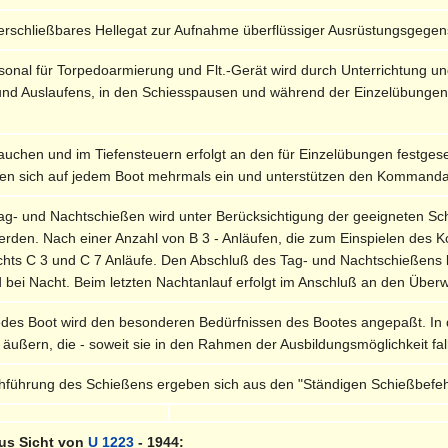
 verschließbares Hellegat zur Aufnahme überflüssiger Ausrüstungsgege
onal für Torpedoarmierung und Flt.-Gerät wird durch Unterrichtung un
 und Auslaufens, in den Schiesspausen und während der Einzelübung
Tauchen und im Tiefensteuern erfolgt an den für Einzelübungen festge
ffen sich auf jedem Boot mehrmals ein und unterstützen den Kommandan
ag- und Nachtschießen wird unter Berücksichtigung der geeigneten Sch
erden. Nach einer Anzahl von B 3 - Anläufen, die zum Einspielen des 
chts C 3 und C 7 Anläufe. Den Abschluß des Tag- und Nachtschießens bi
 bei Nacht. Beim letzten Nachtanlauf erfolgt im Anschluß an den Über
jedes Boot wird den besonderen Bedürfnissen des Bootes angepaßt. 
ern, die - soweit sie in den Rahmen der Ausbildungsmöglichkeit fall
rchführung des Schießens ergeben sich aus den "Ständigen Schießbefe
us Sicht von
U 1223
- 1944: