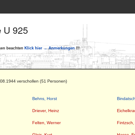
e U 925
ngen beachten
Klick hier → Anmerkungen
!!!
.08.1944 verschollen (51 Personen)
Behns, Horst
Bindatsch
Driever, Heinz
Eichelkra
Felten, Werner
Fintzsch
Gleis, Kurt
Hasse, E