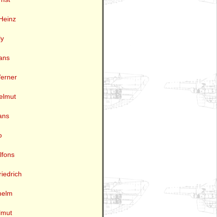
Heinz
ly
Hans
Werner
elmut
ans
o
Alfons
riedrich
lhelm
lmut