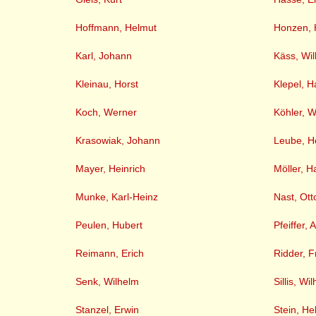
Hoffmann, Helmut
Honzen, 
Karl, Johann
Käss, Wil
Kleinau, Horst
Klepel, 
Koch, Werner
Köhler, 
Krasowiak, Johann
Leube, H
Mayer, Heinrich
Möller, H
Munke, Karl-Heinz
Nast, Ott
Peulen, Hubert
Pfeiffer, 
Reimann, Erich
Ridder, F
Senk, Wilhelm
Sillis, Wi
Stanzel, Erwin
Stein, He