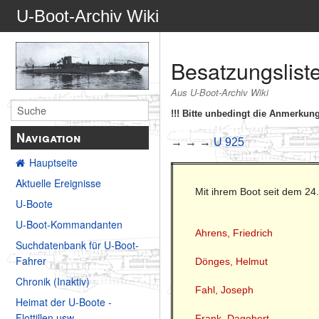
U-Boot-Archiv Wiki
Besatzungslist
Aus U-Boot-Archiv Wiki
!!! Bitte unbedingt die Anmerku
Navigation
→ → →
U 925
Hauptseite
Aktuelle Ereignisse
Mit ihrem Boot seit dem 24
U-Boote
U-Boot-Kommandanten
Ahrens, Friedrich
Suchdatenbank für U-Boot-
Fahrer
Dönges, Helmut
Chronik (Inaktiv)
Fahl, Joseph
Heimat der U-Boote -
Flottillen usw.
Frank, Dagobert