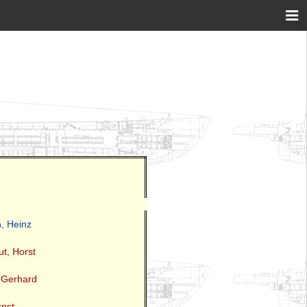
, Heinz
ut, Horst
, Gerhard
rnst