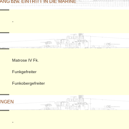
NG bzw. EINTRITT IN DIE MARINE
-
Matrose IV Fk.
Funkgefreiter
Funkobergefreiter
UNGEN
-