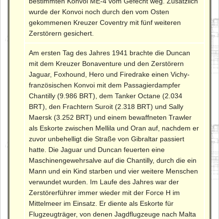
bestimmten Konvoi ME-4 vom Gefecht weg. Zusätzlich
wurde der Konvoi noch durch den vom Osten
gekommenen Kreuzer Coventry mit fünf weiteren
Zerstörern gesichert.
Am ersten Tag des Jahres 1941 brachte die Duncan
mit dem Kreuzer Bonaventure und den Zerstörern
Jaguar, Foxhound, Hero und Firedrake einen Vichy-
französischen Konvoi mit dem Passagierdampfer
Chantilly (9.986 BRT), dem Tanker Octane (2.034
BRT), den Frachtern Suroit (2.318 BRT) und Sally
Maersk (3.252 BRT) und einem bewaffneten Trawler
als Eskorte zwischen Mellila und Oran auf, nachdem er
zuvor unbehelligt die Straße von Gibraltar passiert
hatte. Die Jaguar und Duncan feuerten eine
Maschinengewehrsalve auf die Chantilly, durch die ein
Mann und ein Kind starben und vier weitere Menschen
verwundet wurden. Im Laufe des Jahres war der
Zerstörerführer immer wieder mit der Force H im
Mittelmeer im Einsatz. Er diente als Eskorte für
Flugzeugträger, von denen Jagdflugzeuge nach Malta