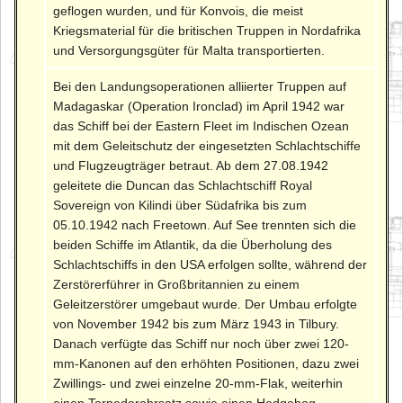
geflogen wurden, und für Konvois, die meist
Kriegsmaterial für die britischen Truppen in Nordafrika
und Versorgungsgüter für Malta transportierten.
Bei den Landungsoperationen alliierter Truppen auf
Madagaskar (Operation Ironclad) im April 1942 war
das Schiff bei der Eastern Fleet im Indischen Ozean
mit dem Geleitschutz der eingesetzten Schlachtschiffe
und Flugzeugträger betraut. Ab dem 27.08.1942
geleitete die Duncan das Schlachtschiff Royal
Sovereign von Kilindi über Südafrika bis zum
05.10.1942 nach Freetown. Auf See trennten sich die
beiden Schiffe im Atlantik, da die Überholung des
Schlachtschiffs in den USA erfolgen sollte, während der
Zerstörerführer in Großbritannien zu einem
Geleitzerstörer umgebaut wurde. Der Umbau erfolgte
von November 1942 bis zum März 1943 in Tilbury.
Danach verfügte das Schiff nur noch über zwei 120-
mm-Kanonen auf den erhöhten Positionen, dazu zwei
Zwillings- und zwei einzelne 20-mm-Flak, weiterhin
einen Torpedorohrsatz sowie einen Hedgehog-