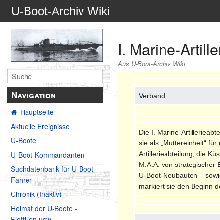
U-Boot-Archiv Wiki
I. Marine-Artill
Aus U-Boot-Archiv Wiki
Navigation
Verband
Hauptseite
Aktuelle Ereignisse
Die I. Marine-Artilleriea
U-Boote
sie als „Muttereinheit“ f
Artillerieabteilung, die 
U-Boot-Kommandanten
M.A.A. von strategischer
Suchdatenbank für U-Boot-
U-Boot-Neubauten – sowie 
Fahrer
markiert sie den Beginn d
Chronik (Inaktiv)
Heimat der U-Boote -
Flottillen usw.