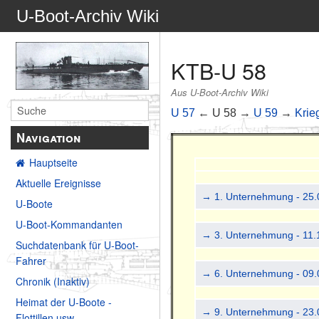
U-Boot-Archiv Wiki
KTB-U 58
Aus U-Boot-Archiv Wiki
U 57
← U 58 →
U 59
→
Krie
Navigation
Hauptseite
Aktuelle Ereignisse
→ 1. Unternehmung - 25.
U-Boote
U-Boot-Kommandanten
→ 3. Unternehmung - 11.
Suchdatenbank für U-Boot-
Fahrer
→ 6. Unternehmung - 09.
Chronik (Inaktiv)
Heimat der U-Boote -
→ 9. Unternehmung - 23.
Flottillen usw.