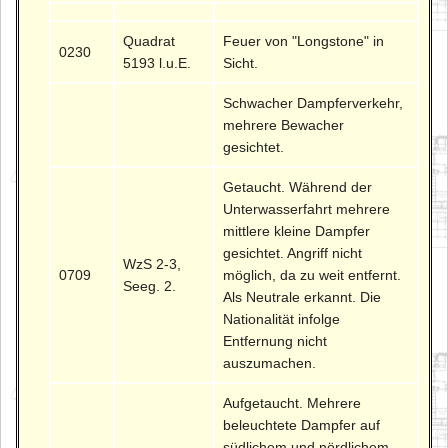
Quadrat
Feuer von "Longstone" in
0230
5193 l.u.E.
Sicht.
Schwacher Dampferverkehr,
mehrere Bewacher
gesichtet.
Getaucht. Während der
Unterwasserfahrt mehrere
mittlere kleine Dampfer
gesichtet. Angriff nicht
WzS 2-3,
0709
möglich, da zu weit entfernt.
Seeg. 2.
Als Neutrale erkannt. Die
Nationalität infolge
Entfernung nicht
auszumachen.
Aufgetaucht. Mehrere
beleuchtete Dampfer auf
südlichem und nördlichem