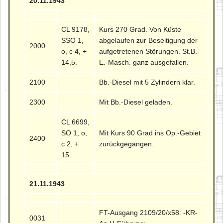
20.11.1943
CL 9178,
Kurs 270 Grad. Von Küste
SSO 1,
abgelaufen zur Beseitigung der
2000
o, c 4, +
aufgetretenen Störungen. St.B.-
14,5.
E.-Masch. ganz ausgefallen.
2100
Bb.-Diesel mit 5 Zylindern klar.
2300
Mit Bb.-Diesel geladen.
CL 6699,
SO 1, o,
Mit Kurs 90 Grad ins Op.-Gebiet
2400
c 2, +
zurückgegangen.
15.
21.11.1943
FT-Ausgang 2109/20/x58: -KR-
0031