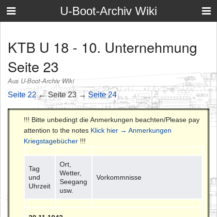
U-Boot-Archiv Wiki
KTB U 18 - 10. Unternehmung
Seite 23
Aus U-Boot-Archiv Wiki
Seite 22
← Seite 23 →
Seite 24
!!! Bitte unbedingt die Anmerkungen beachten/Please pay
attention to the notes
Klick hier → Anmerkungen
Kriegstagebücher
!!!
Ort,
Tag
Wetter,
und
Vorkommnisse
Seegang
Uhrzeit
usw.