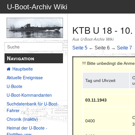
U-Boot-Archiv Wiki
KTB U 18 - 10.
Aus U-Boot-Archiv Wiki
Seite 5
← Seite 6 →
Seite 7
Navigation
!!! Bitte unbedingt die Anm
Hauptseite
Aktuelle Ereignisse
O
Tag und Uhrzeit
u
U-Boote
U-Boot-Kommandanten
03.11.1943
Suchdatenbank für U-Boot-
Fahrer
C
Chronik (Inaktiv)
0400
3
Heimat der U-Boote -
Flottillen usw.