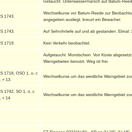
Getaucht. Unterwassermarsch auf Batum-Reed
Wechselkurse vor Batum-Reede zur Beobachtung
S 1743.
angegeben ausliegt, kreuzt ein Bewacher.
S 1743.
Auf Sehrohrtiefe auf und ab gestanden. Etmal:
S 1719.
Kein Verkehr beobachtet.
Aufgetaucht. Mondschein. Von Küste abgesetzt
Warngebieten benutzt. Weg ist frei.
S 1718, OSO 1, o, c
Wechselkurse um das westliche Warngebiet zu
, + 13.
S 1742, SO 1, o, c
Wechselkurse um das westliche Warngebiet zu
, + 14.
FT-Eingang 0222/4/x81: -KR an "U 23", "U 18", 