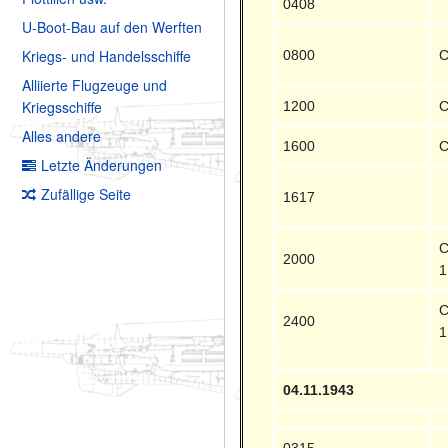
0408
U-Boot-Bau auf den Werften
Kriegs- und Handelsschiffe
0800
C
Alliierte Flugzeuge und
Kriegsschiffe
1200
C
Alles andere
1600
C
Letzte Änderungen
Zufällige Seite
1617
C
2000
1
C
2400
1
04.11.1943
0315