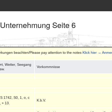
 Unternehmung Seite 6
erkungen beachten/Please pay attention to the notes
Klick hier → Anme
rt, Wetter, Seegang
Vorkommnisse
sw.
S 1742, S0, 1, o, c
K.b.V.
, + 13.