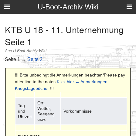
U-Boot-Archiv Wiki
KTB U 18 - 11. Unternehmung
Seite 1
Aus U-Boot-Archiv Wiki
Seite 1 →
Seite 2
!!! Bitte unbedingt die Anmerkungen beachten/Please pay
attention to the notes
Klick hier → Anmerkungen
Kriegstagebücher
!!!
Ort,
Tag
Wetter,
und
Vorkommnisse
Seegang
Uhrzeit
usw.