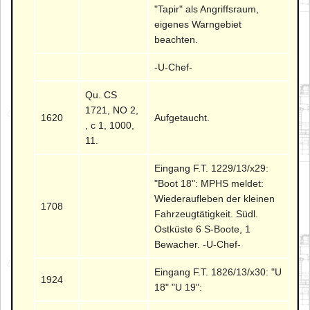
"Tapir" als Angriffsraum,
eigenes Warngebiet
beachten.
-U-Chef-
Qu. CS
1721, NO 2,
1620
Aufgetaucht.
, c 1, 1000,
11.
Eingang F.T. 1229/13/x29:
"Boot 18": MPHS meldet:
Wiederaufleben der kleinen
1708
Fahrzeugtätigkeit. Südl.
Ostküste 6 S-Boote, 1
Bewacher. -U-Chef-
Eingang F.T. 1826/13/x30: "U
1924
18" "U 19":