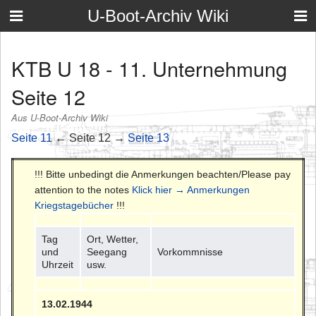
U-Boot-Archiv Wiki
KTB U 18 - 11. Unternehmung
Seite 12
Aus U-Boot-Archiv Wiki
Seite 11
← Seite 12 →
Seite 13
!!! Bitte unbedingt die Anmerkungen beachten/Please pay
attention to the notes
Klick hier → Anmerkungen
Kriegstagebücher
!!!
Tag
Ort, Wetter,
und
Seegang
Vorkommnisse
Uhrzeit
usw.
13.02.1944