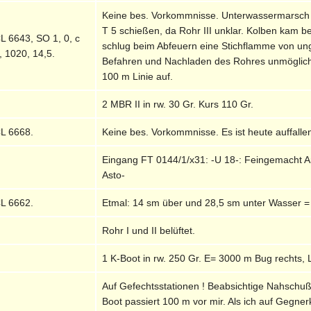
Keine bes. Vorkommnisse. Unterwassermarsch au
T 5 schießen, da Rohr III unklar. Kolben kam 
L 6643, SO 1, 0, c
schlug beim Abfeuern eine Stichflamme von u
, 1020, 14,5.
Befahren und Nachladen des Rohres unmöglich i
100 m Linie auf.
2 MBR II in rw. 30 Gr. Kurs 110 Gr.
L 6668.
Keine bes. Vorkommnisse. Es ist heute auffalle
Eingang FT 0144/1/x31: -U 18-: Feingemacht Ar
Asto-
L 6662.
Etmal: 14 sm über und 28,5 sm unter Wasser =
Rohr I und II belüftet.
1 K-Boot in rw. 250 Gr. E= 3000 m Bug rechts, 
Auf Gefechtsstationen ! Beabsichtige Nahschuß m
Boot passiert 100 m vor mir. Als ich auf Gegne