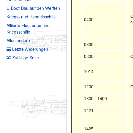
U-Boot-Bau auf den Werften
Kriegs- und Handelsschiffe
C
0400
9
Alliierte Flugzeuge und
Kriegsschiffe
Alles andere
0630
Letzte Änderungen
0800
C
Zufällige Seite
1014
1200
C
1300 - 1400
1421
1425