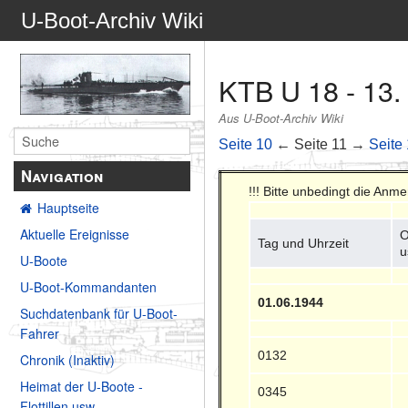
U-Boot-Archiv Wiki
KTB U 18 - 13.
Aus U-Boot-Archiv Wiki
Seite 10
← Seite 11 →
Seite
Navigation
!!! Bitte unbedingt die Anm
Hauptseite
Aktuelle Ereignisse
O
Tag und Uhrzeit
u
U-Boote
U-Boot-Kommandanten
01.06.1944
Suchdatenbank für U-Boot-
Fahrer
0132
Chronik (Inaktiv)
Heimat der U-Boote -
0345
Flottillen usw.