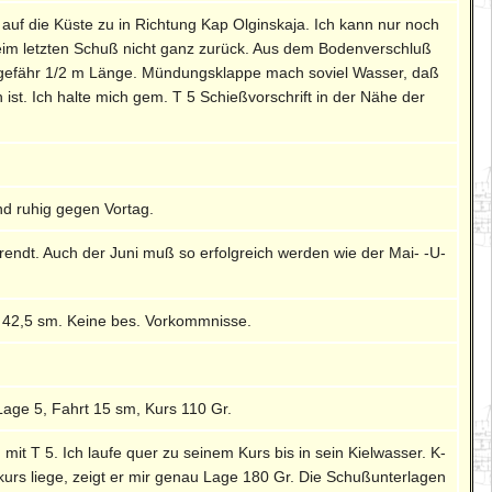
f die Küste zu in Richtung Kap Olginskaja. Ich kann nur noch
beim letzten Schuß nicht ganz zurück. Aus dem Bodenverschluß
ngefähr 1/2 m Länge. Mündungsklappe mach soviel Wasser, daß
st. Ich halte mich gem. T 5 Schießvorschrift in der Nähe der
nd ruhig gegen Vortag.
endt. Auch der Juni muß so erfolgreich werden wie der Mai- -U-
 42,5 sm. Keine bes. Vorkommnisse.
Lage 5, Fahrt 15 sm, Kurs 110 Gr.
it T 5. Ich laufe quer zu seinem Kurs bis in sein Kielwasser. K-
rkurs liege, zeigt er mir genau Lage 180 Gr. Die Schußunterlagen