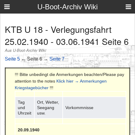
U-Boot-Archiv Wiki
KTB U 18 - Verlegungsfahrt
25.02.1940 - 03.06.1941 Seite 6
Aus U-Boot-Archiv Wiki
Seite 5
← Seite 6 →
Seite 7
!!! Bitte unbedingt die Anmerkungen beachten/Please pay
attention to the notes
Klick hier → Anmerkungen
Kriegstagebücher
!!!
Tag
Ort, Wetter,
und
Seegang
Vorkommnisse
Uhrzeit
usw.
20.09.1940